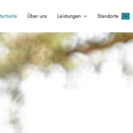
tartseite
Über uns
Leistungen
Standorte
3x
uckhausen
Hünxe